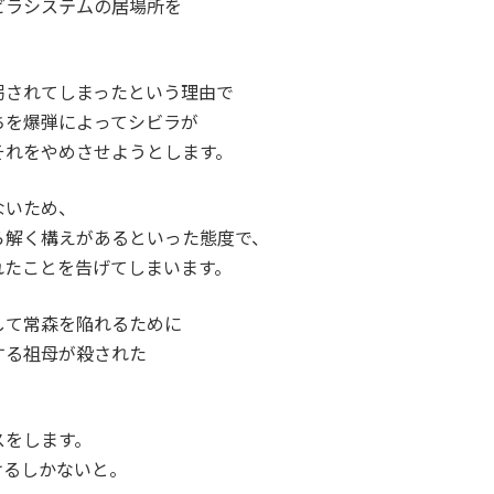
ビラシステムの居場所を
拐されてしまったという理由で
ちを爆弾によってシビラが
それをやめさせようとします。
ないため、
ら解く構えがあるといった態度で、
れたことを告げてしまいます。
して常森を陥れるために
する祖母が殺された
スをします。
けるしかないと。