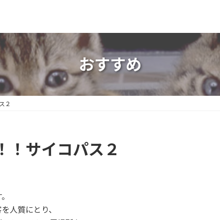
おすすめ
ス２
！！サイコパス２
す。
客を人質にとり、