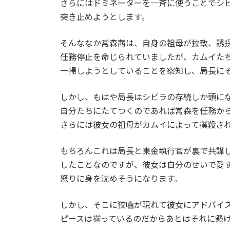
さらにはドミネーターを一斉に使うことでシ
突き止めようとします。
そんななか常森茜は、自身の祖母が拉致、誘
任務停止を命じられていましたが、カムイた
一掃しようとしていることを察知し、局長に
しかし、もはや局長はシビラの存続しか頭に
自分たちにたてつくのであれば常森を任務か
さらには彼女の祖母がカムイによって撲殺さ
もちろんこれは局長と東金執行官が裏で共謀
したことなのですが、彼女は自分のせいで愛
怒りに身を沈めそうになります。
しかし、そこに狡嚙が現れて彼女にアドバイ
ピースは揃っているのだからあとはそれに懸