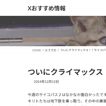
コ
ナ
Xおすすめ情報
ン
ビ
テ
ゲ
ン
ー
ツ
シ
へ
ョ
ス
ン
キ
に
ッ
移
HOME
おすすめ
ついにクライマックス！！サイコパ
プ
動
ついにクライマックス
2014年12月12日
今週のサイコパス２はなかなか面白かったで
キリトたちは地下鉄を乗っ取り、その中の乗